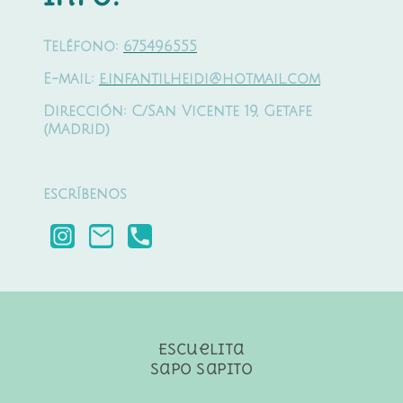
Teléfono:
675496555
E-mail:
e.infantilheidi@hotmail.com
Dirección: C/San Vicente 19, Getafe
(Madrid)
escríbenos
Escuelita
sapo sapito